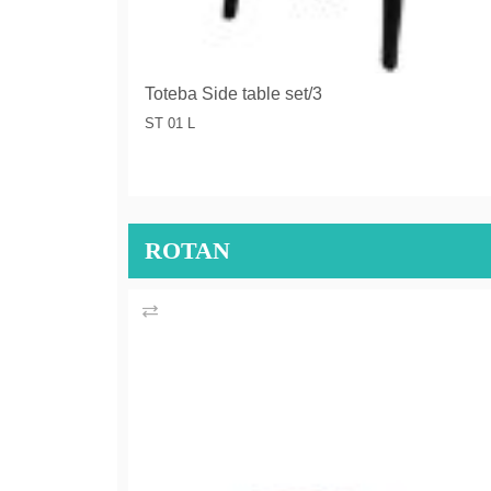
Toteba Side table set/3
ST 01 L
ROTAN