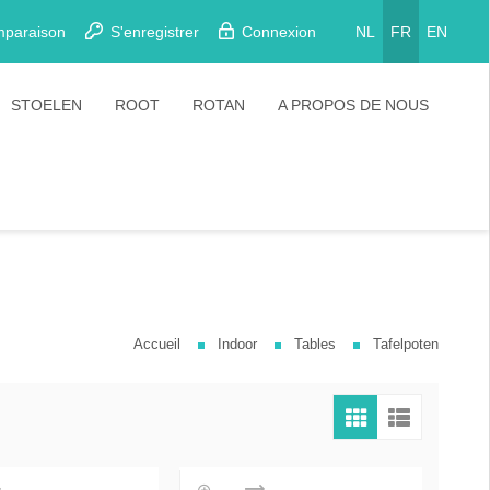
mparaison
S'enregistrer
Connexion
NL
FR
EN
STOELEN
ROOT
ROTAN
A PROPOS DE NOUS
Eetkamerstoelen
Stoelen
Plooistoelen
Barkrukken
Stapelstoelen
Barstoelen
Accueil
Indoor
Tables
Tafelpoten