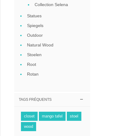
Collection Selena
Statues
Spiegels
Outdoor
Natural Wood
Stoelen
Root
Rotan
TAGS FRÉQUENTS
closet
mango tafel
stoel
wood