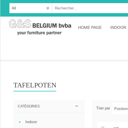
HOME PAGE
INDOOR
Cabine
Dresso
Tables
Consol
TAFELPOTEN
TV-meu
Collec
CATÉGORIES
Trier par
Collect
Indoor
Collect