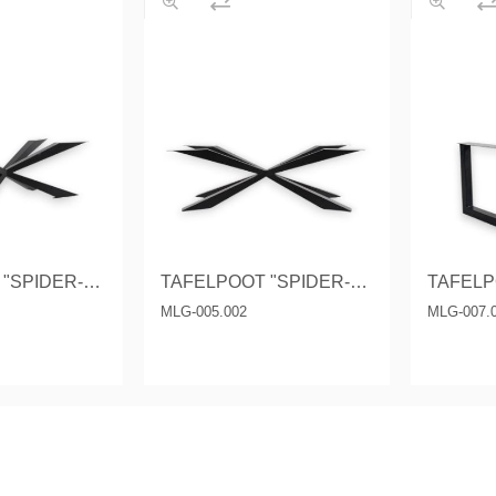
 tables & Consoles
Privilege
ion Slats
ion Selena
TAFELPOOT "SPIDER-CONISCH"
TAFELPOOT "SPIDER-CONISCH"
TAFELP
MLG-005.002
MLG-007.