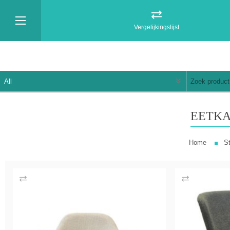
Vergelijkingslijst
EETK
Home
S